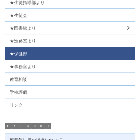
★生徒指導部より
★生徒会
★図書館より
★進路室より
★保健部
★事務室より
教育相談
学校評価
リンク
1
7
1
3
0
0
1
療養報告書の提出について