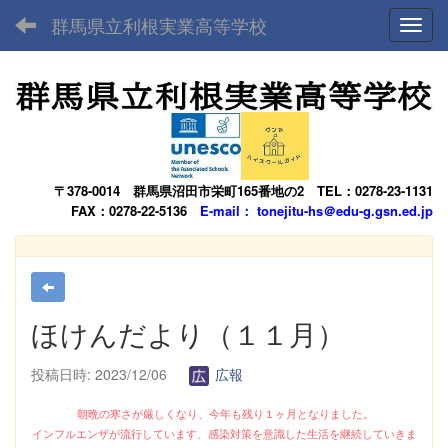
群馬県立利根実業高等学校
Toggl
〒378-0014
群馬県沼田市栄町165番地の2
TEL：0278-23-1131
FAX：0278-22-5136
E-mail： tonejitu-hs＠edu-g.gsn.ed.jp
ほけんだより（１１月）
投稿日時: 2023/12/06
広報
朝晩の寒さが厳しくなり、今年も残り１ヶ月となりました。
インフルエンザが流行しています、感染対策を意識した生活を継続していきま