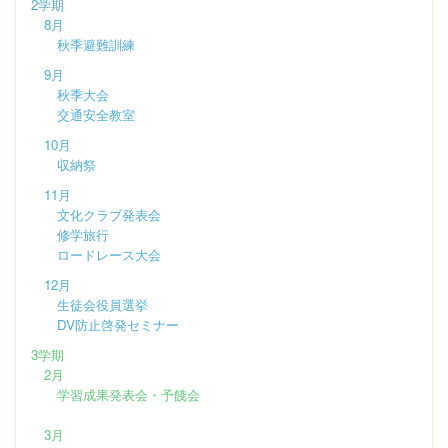
2学期
8月
秋季避難訓練
9月
秋季大会
交通安全教室
10月
収納祭
11月
文化クラブ発表会
修学旅行
ロードレース大会
12月
生徒会役員選挙
DV防止啓発セミナー
3学期
2月
学習成果発表会・予餞会
3月