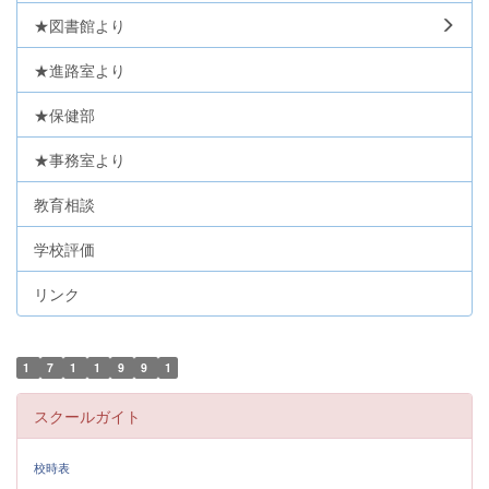
★図書館より
★進路室より
★保健部
★事務室より
教育相談
学校評価
リンク
1
7
1
1
9
9
1
スクールガイト
校時表