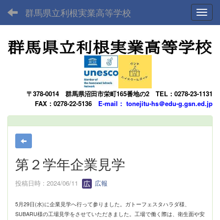
群馬県立利根実業高等学校
Toggl
〒378-0014
群馬県沼田市栄町165番地の2
TEL：0278-23-1131
FAX：0278-22-5136
E-mail： tonejitu-hs＠edu-g.gsn.ed.jp
第２学年企業見学
投稿日時 : 2024/06/11
広報
5月29日(水)に企業見学へ行って参りました。ガトーフェスタハラダ様、
SUBARU様の工場見学をさせていただきました。工場で働く際は、衛生面や安