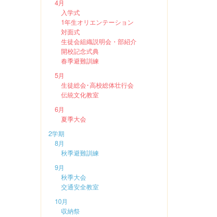
4月
入学式
1年生オリエンテーション
対面式
生徒会組織説明会・部紹介
開校記念式典
春季避難訓練
5月
生徒総会･高校総体壮行会
伝統文化教室
6月
夏季大会
2学期
8月
秋季避難訓練
9月
秋季大会
交通安全教室
10月
収納祭