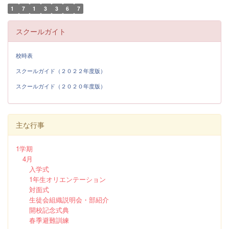
1
7
1
3
3
6
7
スクールガイト
校時表
スクールガイド（２０２２年度版）
スクールガイド（２０２０年度版）
主な行事
1学期
4月
入学式
1年生オリエンテーション
対面式
生徒会組織説明会・部紹介
開校記念式典
春季避難訓練