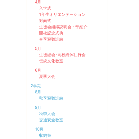
4月
入学式
1年生オリエンテーション
対面式
生徒会組織説明会・部紹介
開校記念式典
春季避難訓練
5月
生徒総会･高校総体壮行会
伝統文化教室
6月
夏季大会
2学期
8月
秋季避難訓練
9月
秋季大会
交通安全教室
10月
収納祭