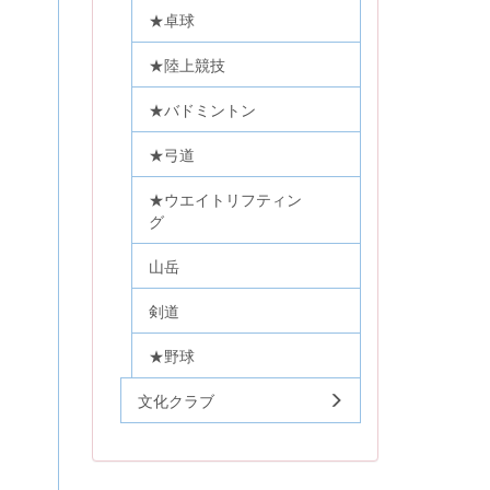
★卓球
★陸上競技
★バドミントン
★弓道
★ウエイトリフティン
グ
山岳
剣道
★野球
文化クラブ