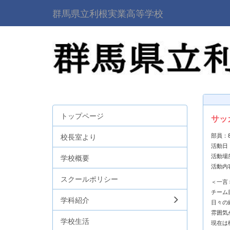
群馬県立利根実業高等学校
トップページ
サッ
校長室より
部員：
活動日
活動場
学校概要
活動内
スクールポリシー
＜一言
チーム
学科紹介
日々の
雰囲気
学校生活
現在は