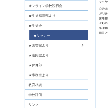
サッカ
オンライン学校説明会
◎記録
JFA
★生徒指導部より
第1回
JFA
★生徒会
第2
沼田フッ
★サッカー
★図書館より
★進路室より
★保健部
★事務室より
教育相談
学校評価
リンク