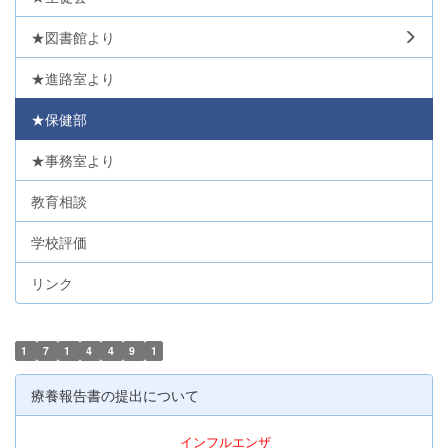
★図書館より
★進路室より
★保健部
★事務室より
教育相談
学校評価
リンク
1
7
1
4
4
9
1
療養報告書の提出について
インフルエンザ