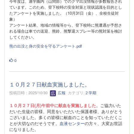
今年度は、通学圏内（山間部）でのクマ出没情報が多数報告され
ています。このため、登下校時の安全対策と現状認識を目的とし
たアンケートを実施しました。（10月31日（金）、全校生徒対
象）
アンケート結果、地域の情報等から、登下校時に熊遭遇が予想さ
れる場合は車での送迎、熊鈴、熊撃退スプレー等の熊対策を検討
してください。
熊の出没と身の安全を守るアンケート.pdf
0
１０月２７日献血実施しました。
投稿日時 : 2025/10/30
広報
カテゴリ:
２学期
１０月２７日(月)午前中に献血を実施しました
。ご協力いた
だいた生徒の皆様、同意をいただいた保護者様、ありがとう
ございました。多くの皆様に献血のことを知っていただくこ
とが大切なのだそうです。
血液センター
の方々、大変お世話
になりました。