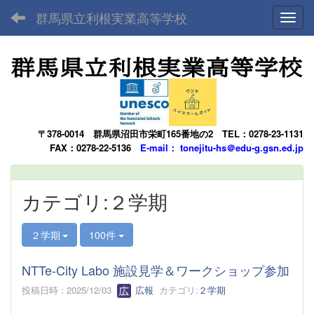
群馬県立利根実業高等学校
Toggl
〒378-0014
群馬県沼田市栄町165番地の2
TEL：0278-23-1131
FAX：0278-22-5136
E-mail： tonejitu-hs＠edu-g.gsn.ed.jp
カテゴリ:２学期
２学期
100件
NTTe-City Labo 施設見学＆ワークショップ参加
投稿日時 : 2025/12/03
広報
カテゴリ:
２学期