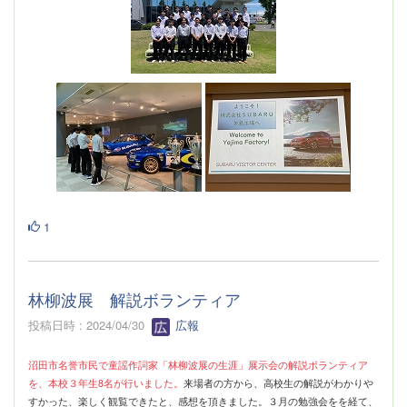
1
林柳波展 解説ボランティア
投稿日時 : 2024/04/30
広報
沼田市名誉市民で童謡作詞家「林柳波展の生涯」展示会の解説ボランティア
を、本校３年生8名が行いました。
来場者の方から、高校生の解説がわかりや
すかった、楽しく観覧できたと、感想を頂きました。３月の勉強会をを経て、