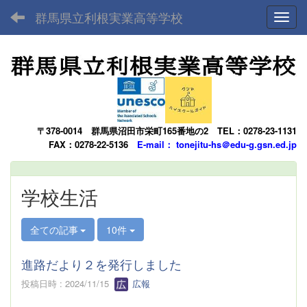
群馬県立利根実業高等学校
Toggl
〒378-0014
群馬県沼田市栄町165番地の2
TEL：0278-23-1131
FAX：0278-22-5136
E-mail： tonejitu-hs＠edu-g.gsn.ed.jp
学校生活
全ての記事
10件
進路だより２を発行しました
投稿日時 : 2024/11/15
広報