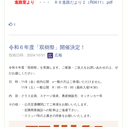
進路室より
・・・
Ｒ６進路だより２（R0611）.pdf
1
令和６年度「双樹祭」開催決定！
投稿日時 : 2024/10/31
広報
令和６年度「双樹祭」を実施します。ご家族・ご友人をお誘いあわせの上、ぜ
ひお越しください。
日 時：11/8（金）校内公開 ※一般の方はご来場いただけません。
11/9（土）一般公開 9：00～15：00（最終入場14:30）
内 容：クラス企画、ステージ発表、農産物販売、キッチンカー等
その他：・公共交通機関にてご来場をお願いいたします。
・近隣商業施設への駐車はご遠慮下さい。
・スリッパ等の上履きの持参をお願いいたします。