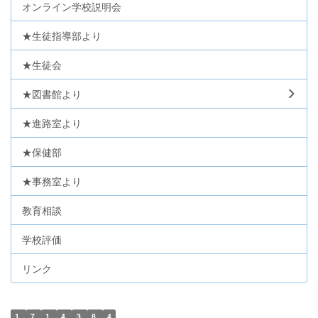
オンライン学校説明会
★生徒指導部より
★生徒会
★図書館より
★進路室より
★保健部
★事務室より
教育相談
学校評価
リンク
1
7
1
4
3
8
4