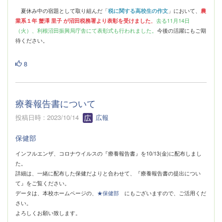
夏休み中の宿題として取り組んだ「
税に関する高校生の作文
」において、
農
業系１年 蟹澤 里子 が沼田税務署より表彰を受けました
。
去る11月14日
（火）、利根沼田振興局庁舎にて表彰式も行われました。
今後の活躍にもご期
待ください。
8
療養報告書について
投稿日時 : 2023/10/14
広報
保健部
インフルエンザ、コロナウイルスの『療養報告書』を10/13(金)に配布しまし
た。
詳細は、一緒に配布した保健だよりと合わせて、『療養報告書の提出につい
て』をご覧ください。
データは、本校ホームページの、
★保健部
にもございますので、ご活用くだ
さい。
よろしくお願い致します。