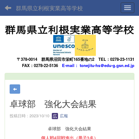
群馬県立利根実業高等学校
Toggl
〒378-0014
群馬県沼田市栄町165番地の2
TEL：0278-23-1131
FAX：0278-22-5136
E-mail： tonejitu-hs＠edu-g.gsn.ed.jp
卓球部 強化大会結果
投稿日時 : 2023/10/10
広報
卓球部 強化大会結果
個人戦4回戦進出（男子3名）