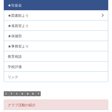
★生徒会
★図書館より
★進路室より
★保健部
★事務室より
教育相談
学校評価
リンク
1
7
1
3
0
0
7
クラブ活動の紹介