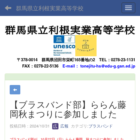
群馬県立利根実業高等学校
Toggl
〒378-0014
群馬県沼田市栄町165番地の2
TEL：0278-23-1131
FAX：0278-22-5136
E-mail： tonejitu-hs＠edu-g.gsn.ed.jp
【ブラスバンド部】ららん藤
岡秋まつりに参加しました
投稿日時 : 2024/10/31
広報
カテゴリ:
ブラスバンド
ブラスバンド部が、10月27日（日）ららん藤岡 秋まつりに参加しました。