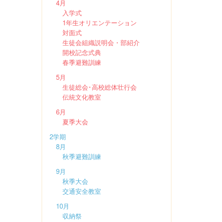
4月
入学式
1年生オリエンテーション
対面式
生徒会組織説明会・部紹介
開校記念式典
春季避難訓練
5月
生徒総会･高校総体壮行会
伝統文化教室
6月
夏季大会
2学期
8月
秋季避難訓練
9月
秋季大会
交通安全教室
10月
収納祭