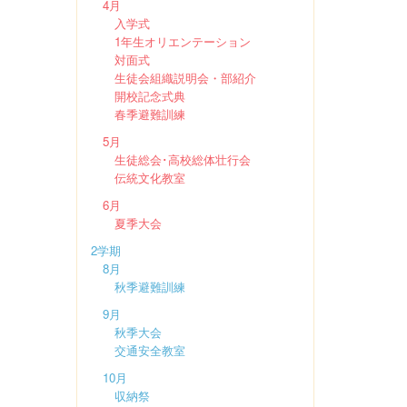
4月
入学式
1年生オリエンテーション
対面式
生徒会組織説明会・部紹介
開校記念式典
春季避難訓練
5月
生徒総会･高校総体壮行会
伝統文化教室
6月
夏季大会
2学期
8月
秋季避難訓練
9月
秋季大会
交通安全教室
10月
収納祭