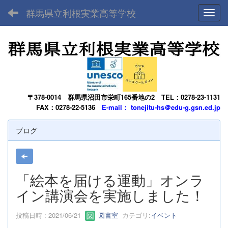
群馬県立利根実業高等学校
Toggl
〒378-0014
群馬県沼田市栄町165番地の2
TEL：0278-23-1131
FAX：0278-22-5136
E-mail： tonejitu-hs＠edu-g.gsn.ed.jp
ブログ
「絵本を届ける運動」オンラ
イン講演会を実施しました！
投稿日時 : 2021/06/21
図書室
カテゴリ:
イベント