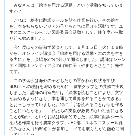
みなさんは「絵本を届ける運動」という活動を知っていま
すか？
これは、絵本に翻訳シールを貼る作業を行い、その絵本
を、本を知らないアジアの子どもたちに届ける活動です。ユ
ネスコスクールらしい図書委員会活動として、昨年度から取
り組み始めました。
今年度はその事前学習会として、６月１５日（火）１６時
から、オンライン講演会「絵本を届ける運動～本の力を生き
る力に」を、会場を2つに分けて開催しました。講師はシャン
ティ国際ボランティア会の山室仁子（やまむろさとこ）先生
です。
この学習会は海外の子どもたちの置かれた現状を学び、
SDGｓへの理解を深めるために、農業クラブとの共催で実現
しました。講師の山室先生は「絵本を読むことにより、文字
が読めるようになり、本を通して世界を知ることができる」
とおっしゃっていました。特に「字を読めることは命を守る
ことにつながる」、「私たちの支援が必要のない社会になる
ことが願い」というお話は印象的でした。絵本に翻訳シール
を貼る作業を行う農業クラブ、JRC部、ユネスコスクール係
のみなさん（約80名）が参加し、メモを取りながら熱心に聞
いていました。