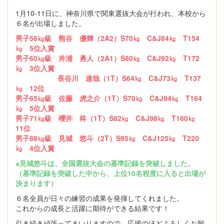
1月10-11日に、神奈川県で関東選抜大会が行われ、本校から
６名が出場しました。
男子56㎏級 熊谷 優輝（2A2）S70㎏ C&J84㎏ T154
㎏ 5位入賞
男子60㎏級 井浦 勇人（2A1）S80㎏ C&J92㎏ T172
㎏ 3位入賞
長谷川 達哉（1T）S64㎏ C&J73㎏ T137
㎏ 12位
男子65㎏級 佐藤 虎之介（1T）S70㎏ C&J94㎏ T164
㎏ 5位入賞
男子71㎏級 櫻井 柊（1T）S82㎏ C&J98㎏ T180㎏
11位
男子88㎏級 見城 悠斗（2T）S95㎏ C&J125㎏ T220
㎏ 4位入賞
※見城悠斗は、全国選抜大会の基準記録を突破しました。
（基準記録を突破した中から、上位10名程度に入ると出場が
決まります）
６名全員が日々の練習の成果を発揮してくれました。
これからの成長と活躍に期待ができる結果です！
引き続き頑張ってまいりますので、応援のほどよろしくお願