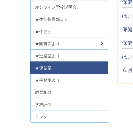
保健
オンライン学校説明会
ほけ
★生徒指導部より
保健
★生徒会
保健
★図書館より
ほけ
★進路室より
★保健部
６月
★事務室より
教育相談
学校評価
リンク