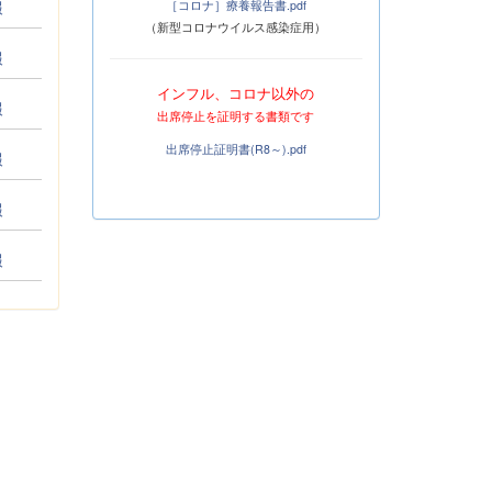
報
［コロナ］療養報告書.pdf
（新型コロナウイルス感染症用）
報
インフル、コロナ以外の
報
出席停止を証明する書類です
出席停止証明書(R8～).pdf
報
報
報