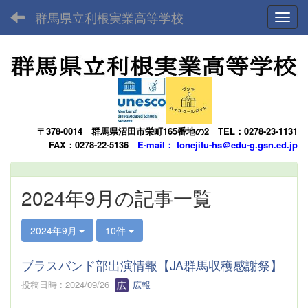
群馬県立利根実業高等学校
Toggl
〒378-0014
群馬県沼田市栄町165番地の2
TEL：0278-23-1131
FAX：0278-22-5136
E-mail： tonejitu-hs＠edu-g.gsn.ed.jp
2024年9月の記事一覧
2024年9月
10件
ブラスバンド部出演情報【JA群馬収穫感謝祭】
投稿日時 : 2024/09/26
広報