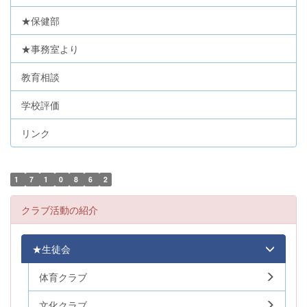
★保健部
★事務室より
教育相談
学校評価
リンク
1
7
1
0
8
6
2
クラブ活動の紹介
★生徒会
体育クラブ
文化クラブ