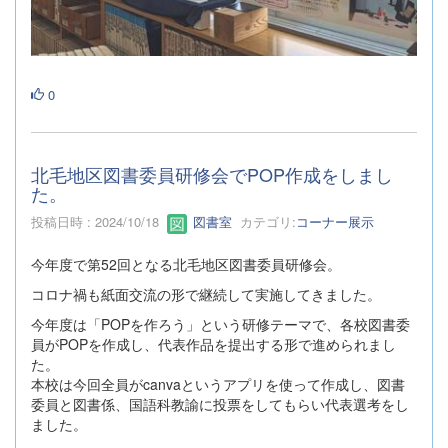
0
北毛地区図書委員研修会でPOP作成をしまし
た。
投稿日時 : 2024/10/18
図書室
カテゴリ:
コーナー展示
今年度で第52回となる北毛地区図書委員研修会。
コロナ禍も紙面交流の形で継続して実施してきました。
今年度は「POPを作ろう」という研修テーマで、各校図書委
員がPOPを作成し、代表作品を提出する形で進められまし
た。
本校は今回全員がcanvaというアプリを使って作成し、図書
委員と図書係、国語科教諭に投票をしてもらい代表選考をし
ました。