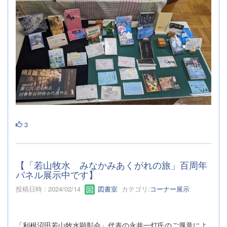
3
【「若山牧水 みなかみあくがれの旅」百周年
パネル展示中です】
投稿日時 : 2024/02/14
図書室
カテゴリ:
コーナー展示
「利根沼田若山牧水顕彰会」代表の永井一灯氏のご厚意によ