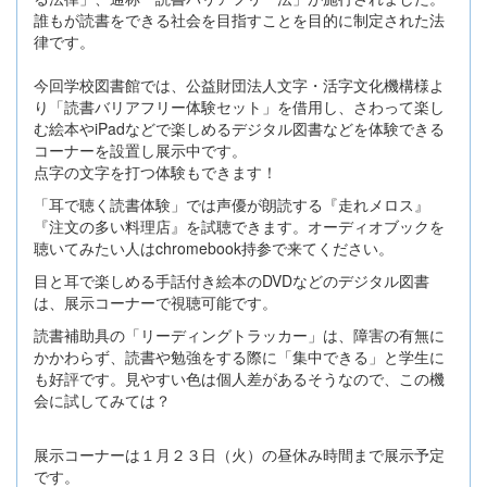
誰もが読書をできる社会を目指すことを目的に制定された法
律です。
今回学校図書館では、公益財団法人文字・活字文化機構様よ
り「読書バリアフリー体験セット」を借用し、さわって楽し
む絵本やiPadなどで楽しめるデジタル図書などを体験できる
コーナーを設置し展示中です。
点字の文字を打つ体験もできます！
「耳で聴く読書体験」では声優が朗読する『走れメロス』
『注文の多い料理店』を試聴できます。オーディオブックを
聴いてみたい人はchromebook持参で来てください。
目と耳で楽しめる手話付き絵本のDVDなどのデジタル図書
は、展示コーナーで視聴可能です。
読書補助具の「リーディングトラッカー」は、障害の有無に
かかわらず、読書や勉強をする際に「集中できる」と学生に
も好評です。見やすい色は個人差があるそうなので、この機
会に試してみては？
展示コーナーは１月２３日（火）の昼休み時間まで展示予定
です。