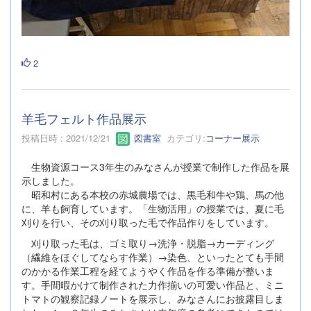
2
羊毛フェルト作品展示
投稿日時 : 2021/12/21
図書室
カテゴリ:
コーナー展示
生物資源コース3年生のみなさんが授業で制作した作品を展
示しました。
昭和村にある本校の赤城農場では、黒毛和牛や鶏、馬の他
に、羊も飼育しています。「生物活用」の授業では、夏に毛
刈りを行い、その刈り取った毛で作品作りをしています。
刈り取った毛は、ゴミ取り→洗浄・脱脂→カーディング
（繊維をほぐしてならす作業）→染色、といったとても手間
のかかる作業工程を経てようやく作品を作る準備が整いま
す。手間暇かけて制作された力作揃いの可愛い作品と、ミニ
トマトの観察記録ノートを展示し、みなさんにお披露目しま