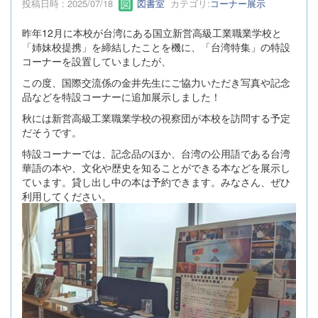
投稿日時 : 2025/07/18
図書室
カテゴリ:
コーナー展示
昨年12月に本校が台湾にある国立新営高級工業職業学校と
「姉妹校提携」を締結したことを機に、「台湾特集」の特設
コーナーを設置していましたが、
この度、国際交流係の金井先生にご協力いただき写真や記念
品などを特設コーナーに追加展示しました！
秋には新営高級工業職業学校の視察団が本校を訪問する予定
だそうです。
特設コーナーでは、記念品のほか、台湾の公用語である台湾
華語の本や、文化や歴史を知ることができる本などを展示し
ています。貸し出し中の本は予約できます。みなさん、ぜひ
利用してください。