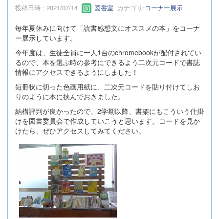
投稿日時 : 2021/07/14
図書室
カテゴリ:
コーナー展示
毎年夏休みに向けて「読書感想文にオススメの本」をコーナ
ー展示しています。
今年度は、生徒全員に一人1台のchromebookが配付されてい
るので、本を選ぶ時の参考にできるよう二次元コードで書誌
情報にアクセスできるようにしました！
短冊状に切った色画用紙に、二次元コードを貼り付けてしお
りのように本に挟んでおきました。
結構評判が良かったので、2学期以降、書架にもこういう仕掛
けを図書委員会で作成していこうと思います。コードを見か
けたら、ぜひアクセスしてみてください。