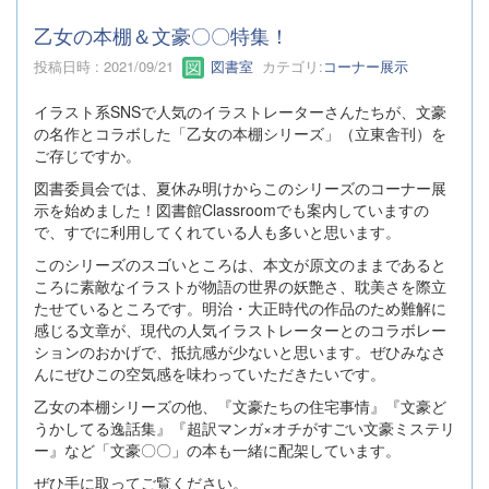
乙女の本棚＆文豪〇〇特集！
投稿日時 : 2021/09/21
図書室
カテゴリ:
コーナー展示
イラスト系SNSで人気のイラストレーターさんたちが、文豪
の名作とコラボした「乙女の本棚シリーズ」（立東舎刊）を
ご存じですか。
図書委員会では、夏休み明けからこのシリーズのコーナー展
示を始めました！図書館Classroomでも案内していますの
で、すでに利用してくれている人も多いと思います。
このシリーズのスゴいところは、本文が原文のままであると
ころに素敵なイラストが物語の世界の妖艶さ、耽美さを際立
たせているところです。明治・大正時代の作品のため難解に
感じる文章が、現代の人気イラストレーターとのコラボレー
ションのおかげで、抵抗感が少ないと思います。ぜひみなさ
んにぜひこの空気感を味わっていただきたいです。
乙女の本棚シリーズの他、『文豪たちの住宅事情』『文豪ど
うかしてる逸話集』『超訳マンガ×オチがすごい文豪ミステリ
ー』など「文豪〇〇」の本も一緒に配架しています。
ぜひ手に取ってご覧ください。