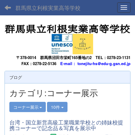
群馬県立利根実業高等学校
Toggl
〒378-0014
群馬県沼田市栄町165番地の2
TEL：0278-23-1131
FAX：0278-22-5136
E-mail： tonejitu-hs＠edu-g.gsn.ed.jp
ブログ
カテゴリ:コーナー展示
コーナー展示
10件
台湾・国立新営高級工業職業学校との姉妹校提
携コーナーで記念品＆写真を展示中