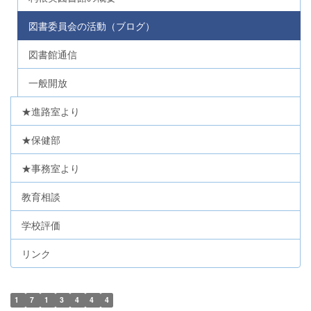
図書委員会の活動（ブログ）
図書館通信
一般開放
★進路室より
★保健部
★事務室より
教育相談
学校評価
リンク
1
7
1
3
4
4
4