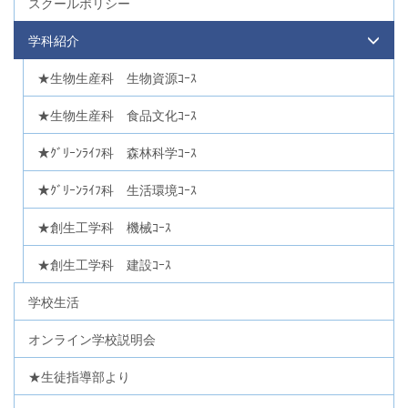
スクールポリシー
学科紹介
★生物生産科 生物資源ｺｰｽ
★生物生産科 食品文化ｺｰｽ
★ｸﾞﾘｰﾝﾗｲﾌ科 森林科学ｺｰｽ
★ｸﾞﾘｰﾝﾗｲﾌ科 生活環境ｺｰｽ
★創生工学科 機械ｺｰｽ
★創生工学科 建設ｺｰｽ
学校生活
オンライン学校説明会
★生徒指導部より