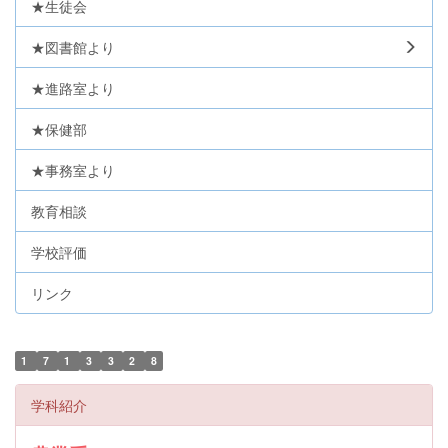
★生徒会
★図書館より
★進路室より
★保健部
★事務室より
教育相談
学校評価
リンク
1
7
1
3
3
2
8
学科紹介