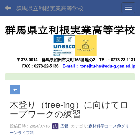
群馬県立利根実業高等学校
Toggl
〒378-0014
群馬県沼田市栄町165番地の2
TEL：0278-23-1131
FAX：0278-22-5136
E-mail： tonejitu-hs＠edu-g.gsn.ed.jp
木登り（tree-ing）に向けてロ
ープワークの練習
投稿日時 : 2024/07/16
広報
カテゴリ:
森林科学コース@グリ
ーンライフ科