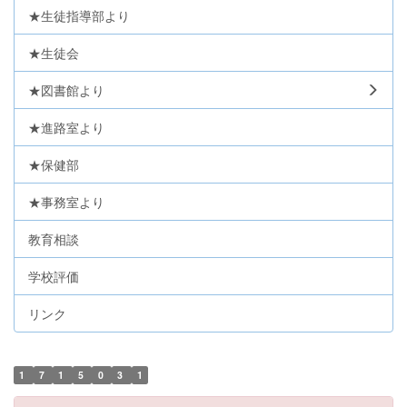
★生徒指導部より
★生徒会
★図書館より
★進路室より
★保健部
★事務室より
教育相談
学校評価
リンク
1
7
1
5
0
3
1