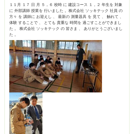
１１月 １７ 日 月 ５，６ 校時 に 建設コース １，２ 年生を 対象
に 外部講師 授業を 行いました 。
株式会社 ソッキテック 社員 の
方々 を 講師に お迎えし 、 最新の 測量器具 を 見て 、 触れて 、
体験 することで 、 とても 貴重な 時間を 過ごすことができまし
た 。 株式会社 ソッキテック の 皆さま 、 ありがとうございまし
た 。