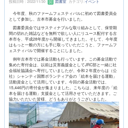
投稿日時 : 2022/11/30
図書室
カテゴリ:
イベント
今年度、秋のファームフェスティバルに初めて図書委員会
として参加し、古本市募金を行いました。
図書委員会ではサスティナブルな取り組みとして、保管期
間の切れた雑誌などを無料で欲しい人にリユース配付する古
本市を、平成28年度から開催してきました。そして、今年度
はもっと一般の方にも手に取っていただこうと、ファームフ
ェスティバルで開催することにしました。
例年古本市では募金活動も行っています。この募金活動で
集めた寄付金は、以前は災害義援金としてJRC部と一緒に社
会福祉協議会へ寄付していましたが、令和２年度からは（公
社）シャンティ国際ボランティア会の「絵本を届ける運動」
活動資金として活用しています。今回の募金活動では、
15,446円の寄付金が集まりました。こちらは、来年度の「絵
本を届ける運動」支援金として活用させていただきます。ご
協力いただいた皆様、どうもありがとうございました。