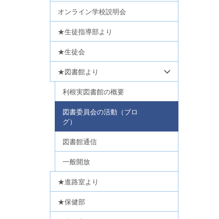
オンライン学校説明会
★生徒指導部より
★生徒会
★図書館より
利根実図書館の概要
図書委員会の活動（ブロ
グ）
図書館通信
一般開放
★進路室より
★保健部