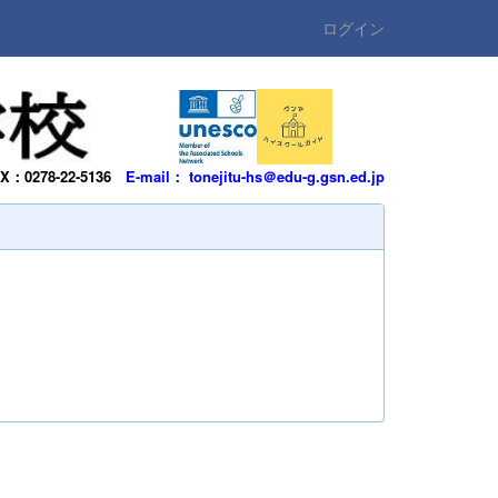
ログイン
AX：0278-22-5136
E-mail： tonejitu-hs＠edu-g.gsn.ed.jp