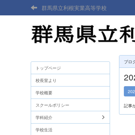
群馬県立利根実業高等学校
ブロ
トップページ
2
校長室より
20
学校概要
スクールポリシー
記事
学科紹介
学校生活