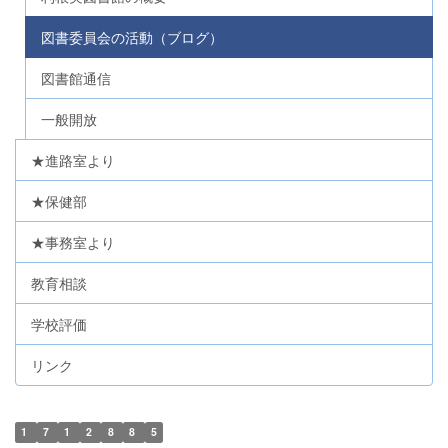
図書委員会の活動（ブログ）
図書館通信
一般開放
★進路室より
★保健部
★事務室より
教育相談
学校評価
リンク
1
7
1
2
8
8
5