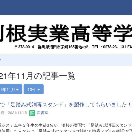
〒378-0014
群馬県沼田市栄町165番地の2
TEL：0278-23-1131 F
グ
021年11月の記事一覧
21年11月
10件
で「足踏み式消毒スタンド」を製作してもらいました
 : 2021/11/16
図書室
システム科３年生の生徒3名が、溶接の実習で「足踏み式消毒スタンド
使用した人からは「足踏み式のスタンドは踏むと噴霧ノズルの部分が下