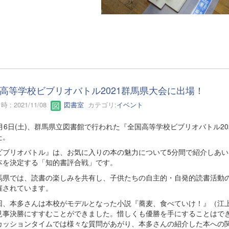
高等学校ビブリオバトル2021群馬県大会に出場！
 : 2021/11/08
図書室
カテゴリ:
イベント
月6日(土)、群馬県立図書館で行われた『全国高等学校ビブリオバトル2
た。
ブリオバトル』は、お気に入りの本の魅力について5分間で紹介しあい
本を決定する「知的書評合戦」です。
県では、読書の楽しみを共有し、子供たちの自主的・自発的読書活動の
催されています。
、本多さんは本校がモデルとなった小説『蕎麦、食べていけ！』（江上
見事決勝にすすむことができました。惜しくも優勝を手にすることはで
カッションタイムでは様々な質問があがり、本多さんの紹介した本への