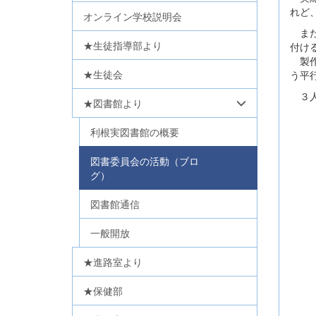
れど
オンライン学校説明会
また
★生徒指導部より
付け
製作
★生徒会
う平
３人
★図書館より
利根実図書館の概要
図書委員会の活動（ブロ
グ）
図書館通信
一般開放
★進路室より
★保健部