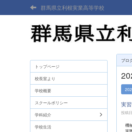
群馬県立利根実業高等学校
ブロ
トップページ
2
校長室より
20
学校概要
スクールポリシー
実習
投稿日時
学科紹介
機械
学校生活
実際