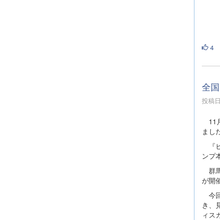
4
全国
投稿日時
11
まし
『ビ
ンプ
群馬
が開
今回
き、
ィス