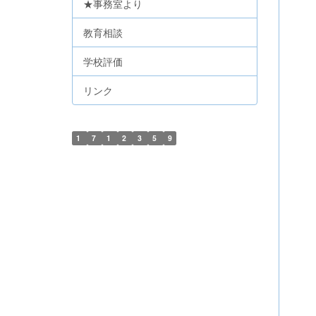
★事務室より
教育相談
学校評価
リンク
1
7
1
2
3
5
9