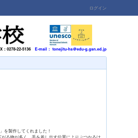
ログイン
AX：0278-22-5136
E-mail： tonejitu-hs＠edu-g.gsn.ed.jp
！
」を製作してくれました！
がる物が多く、手を差し出す位置によりぶつかるけ