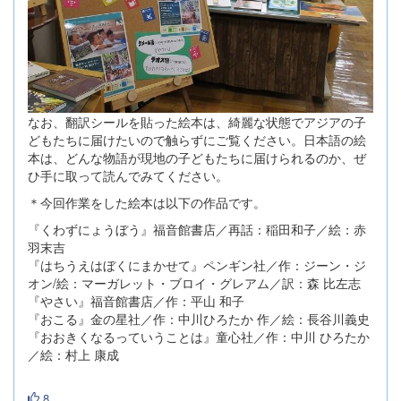
なお、翻訳シールを貼った絵本は、綺麗な状態でアジアの子
どもたちに届けたいので触らずにご覧ください。日本語の絵
本は、どんな物語が現地の子どもたちに届けられるのか、ぜ
ひ手に取って読んでみてください。
＊今回作業をした絵本は以下の作品です。
『くわずにょうぼう』福音館書店／再話：稲田和子／絵：赤
羽末吉
『はちうえはぼくにまかせて』ペンギン社／作：ジーン・ジ
オン/絵：マーガレット・ブロイ・グレアム／訳：森 比左志
『やさい』福音館書店／作：平山 和子
『おこる』金の星社／作：中川ひろたか 作／絵：長谷川義史
『おおきくなるっていうことは』童心社／作：中川 ひろたか
／絵：村上 康成
8