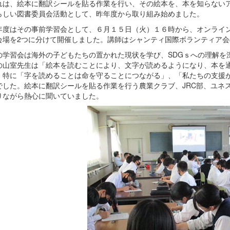
は、絵本に翻訳シールを貼る作業を行い、その絵本を、本を知らないア
らしい図書委員会活動として、昨年度から取り組み始めました。
度はその事前学習会として、６月１５日（火）１６時から、オンライン
会場を2つに分けて開催しました。講師はシャンティ国際ボランティア
学習会は海外の子どもたちの置かれた現状を学び、SDGｓへの理解を
の山室先生は「絵本を読むことにより、文字が読めるようになり、本を
。特に「字を読めることは命を守ることにつながる」、「私たちの支援
でした。絵本に翻訳シールを貼る作業を行う農業クラブ、JRC部、ユネ
りながら熱心に聞いていました。