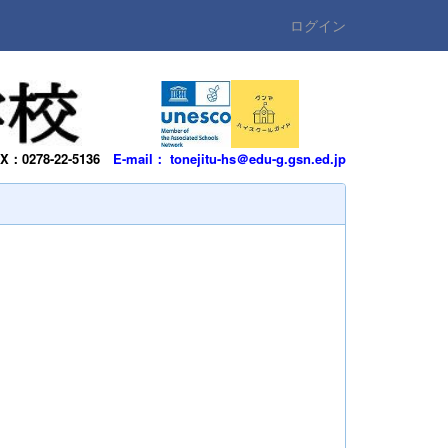
ログイン
AX：0278-22-5136
E-mail： tonejitu-hs＠edu-g.gsn.ed.jp