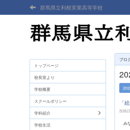
群馬県立利根実業高等学校
ブロ
トップページ
2
校長室より
20
学校概要
スクールポリシー
「絵
投稿日時
学科紹介
みな
学校生活