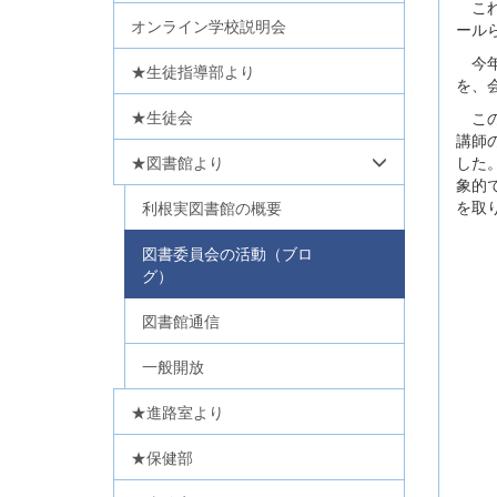
これ
オンライン学校説明会
ール
今年
★生徒指導部より
を、
★生徒会
この
講師
した
★図書館より
象的
を取
利根実図書館の概要
図書委員会の活動（ブロ
グ）
図書館通信
一般開放
★進路室より
★保健部