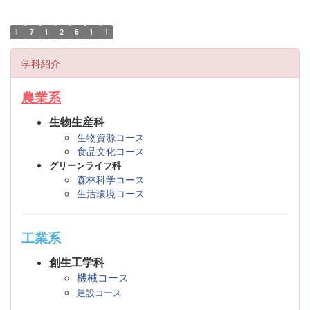
1
7
1
2
6
1
1
学科紹介
農業系
生物生産科
生物資源コース
食品文化コース
グリーンライフ科
森林科学コース
生活環境コース
工業系
創生工学科
機械コース
建設コース