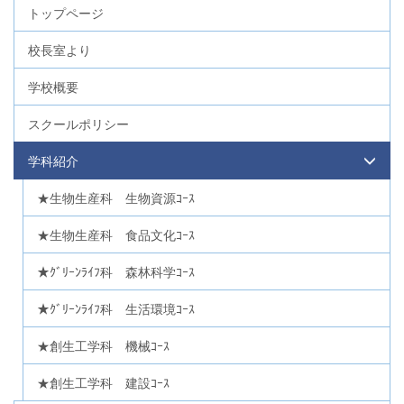
トップページ
校長室より
学校概要
スクールポリシー
学科紹介
★生物生産科 生物資源ｺｰｽ
★生物生産科 食品文化ｺｰｽ
★ｸﾞﾘｰﾝﾗｲﾌ科 森林科学ｺｰｽ
★ｸﾞﾘｰﾝﾗｲﾌ科 生活環境ｺｰｽ
★創生工学科 機械ｺｰｽ
★創生工学科 建設ｺｰｽ