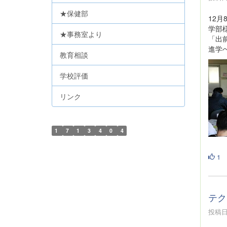
★保健部
12月
学部
★事務室より
「出
進学
教育相談
学校評価
リンク
1
7
1
3
4
0
4
1
テク
投稿日時