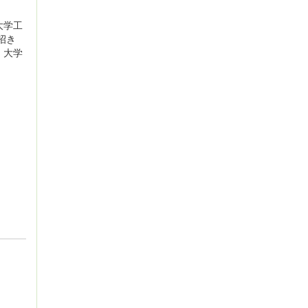
大学工
招き
、大学