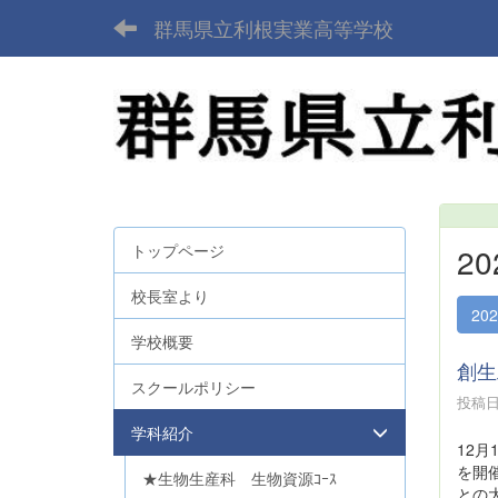
群馬県立利根実業高等学校
トップページ
2
校長室より
20
学校概要
創生
スクールポリシー
投稿日時
学科紹介
12
を開
★生物生産科 生物資源ｺｰｽ
との