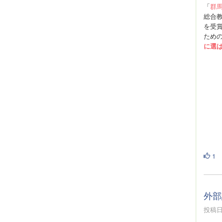
「
群馬
総合
を受
ため
に選
1
外部
投稿日時