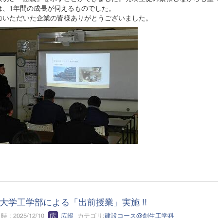
は、1年間の成長が伺えるものでした。
力いただいた企業の皆様ありがとうございました。
大学工学部による「出前授業」実施 !!
 : 2025/12/10
広報
カテゴリ:
建設コース@創生工学科