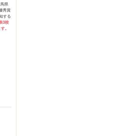
群馬県
優秀賞
知する
表3校
ます。