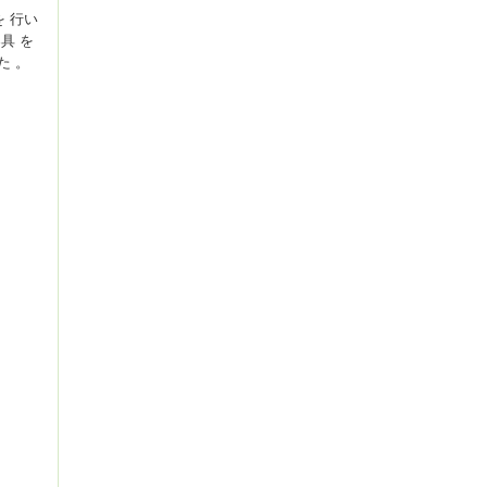
を 行い
具 を
た 。