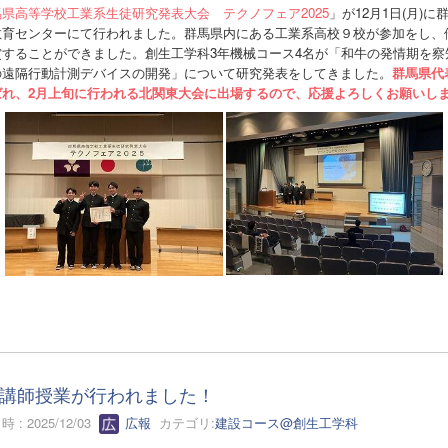
県高等学校工業系生徒研究発表大会 テクノフェア2025
」が12月1日(月)に
教育センターにて行われました。群馬県内にある工業系高校９校が参加をし、
賞することができました。創生工学科3年機械コース4名が「和牛の発情期を察
の遠隔行動計測デバイスの開発」について研究発表をしてきました。
群馬県代
ばれ、2月上旬に行われる北関東大会に出場するので、応援よろしくお願いし
講師授業が行われました！
 : 2025/12/03
広報
カテゴリ:
建設コース@創生工学科