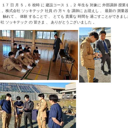
 １７ 日 月 ５，６ 校時 に 建設コース １，２ 年生を 対象に 外部講師 授業
 。
株式会社 ソッキテック 社員 の 方々 を 講師に お迎えし 、 最新の 測量器
、 触れて 、 体験 することで 、 とても 貴重な 時間を 過ごすことができまし
社 ソッキテック の 皆さま 、 ありがとうございました 。