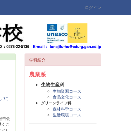
ログイン
AX：0278-22-5136
E-mail： tonejitu-hs＠edu-g.gsn.ed.jp
学科紹介
農業系
生物生産科
生物資源コース
した
食品文化コース
グリーンライフ科
森林科学コース
生活環境コース
報告会
働くこ
々とし