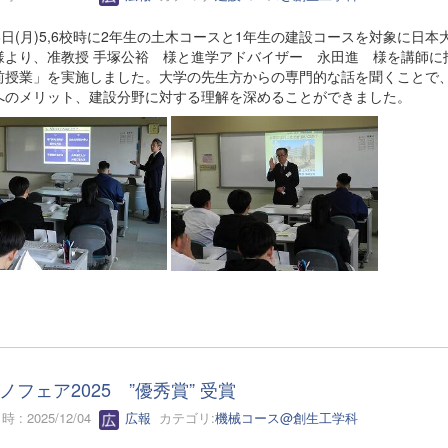
8日(月)5,6校時に2年生の土木コースと1年生の建設コースを対象に日本
様より、准教授 手塚公裕 様と進学アドバイザー 永田進 様を講師に
前授業」を実施しました。大学の先生方からの専門的な話を聞くことで
へのメリット、建設分野に対する理解を深めることができました。
ノフェア2025 ”優秀賞” 受賞
 : 2025/12/04
広報
カテゴリ:
機械コース@創生工学科