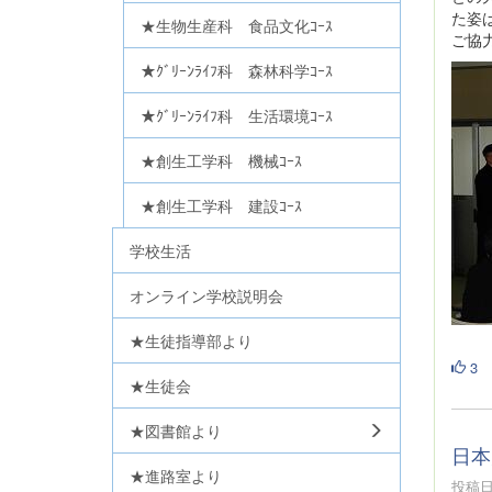
た姿
★生物生産科 食品文化ｺｰｽ
ご協
★ｸﾞﾘｰﾝﾗｲﾌ科 森林科学ｺｰｽ
★ｸﾞﾘｰﾝﾗｲﾌ科 生活環境ｺｰｽ
★創生工学科 機械ｺｰｽ
★創生工学科 建設ｺｰｽ
学校生活
オンライン学校説明会
★生徒指導部より
3
★生徒会
★図書館より
日本
★進路室より
投稿日時