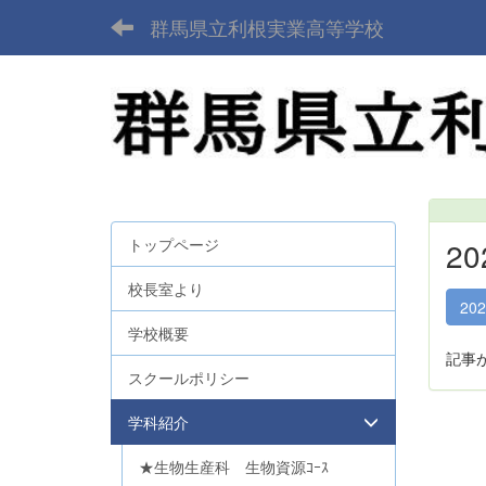
群馬県立利根実業高等学校
トップページ
2
校長室より
20
学校概要
記事
スクールポリシー
学科紹介
★生物生産科 生物資源ｺｰｽ