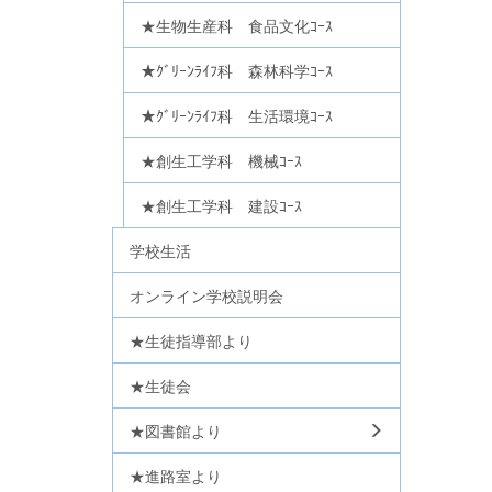
★生物生産科 食品文化ｺｰｽ
★ｸﾞﾘｰﾝﾗｲﾌ科 森林科学ｺｰｽ
★ｸﾞﾘｰﾝﾗｲﾌ科 生活環境ｺｰｽ
★創生工学科 機械ｺｰｽ
★創生工学科 建設ｺｰｽ
学校生活
オンライン学校説明会
★生徒指導部より
★生徒会
★図書館より
★進路室より