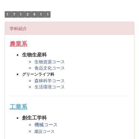
1
7
1
2
9
1
1
学科紹介
農業系
生物生産科
生物資源コース
食品文化コース
グリーンライフ科
森林科学コース
生活環境コース
工業系
創生工学科
機械コース
建設コース