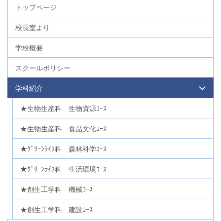
トップページ
校長室より
学校概要
スクールポリシー
学科紹介
★生物生産科 生物資源ｺｰｽ
★生物生産科 食品文化ｺｰｽ
★ｸﾞﾘｰﾝﾗｲﾌ科 森林科学ｺｰｽ
★ｸﾞﾘｰﾝﾗｲﾌ科 生活環境ｺｰｽ
★創生工学科 機械ｺｰｽ
★創生工学科 建設ｺｰｽ