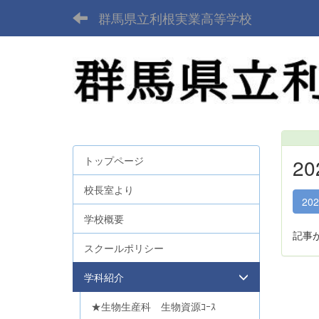
群馬県立利根実業高等学校
トップページ
2
校長室より
20
学校概要
記事
スクールポリシー
学科紹介
★生物生産科 生物資源ｺｰｽ