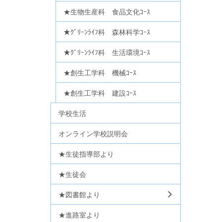
★生物生産科 食品文化ｺｰｽ
★ｸﾞﾘｰﾝﾗｲﾌ科 森林科学ｺｰｽ
★ｸﾞﾘｰﾝﾗｲﾌ科 生活環境ｺｰｽ
★創生工学科 機械ｺｰｽ
★創生工学科 建設ｺｰｽ
学校生活
オンライン学校説明会
★生徒指導部より
★生徒会
★図書館より
★進路室より