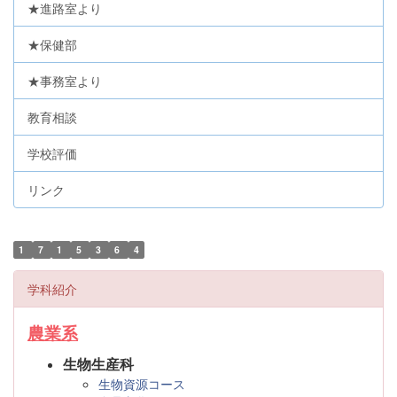
★進路室より
★保健部
★事務室より
教育相談
学校評価
リンク
1
7
1
5
3
6
4
学科紹介
農業系
生物生産科
生物資源コース