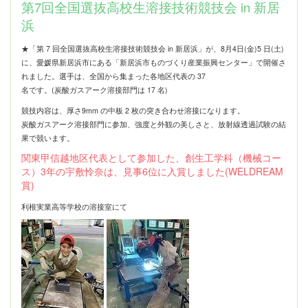
第7回全国選抜高校生溶接技術競技会 in 新居
浜
★「第 7 回全国選抜高校生溶接技術競技会 in 新居浜」が、8月4日(金)5 日(土)
に、愛媛県新居浜市にある「新居浜市ものづくり産業振興センター」で開催さ
れました。選手は、全国から集まった各地区代表の 37
名です。(炭酸ガスアーク溶接部門は 17 名)
競技内容は、厚さ9mm の中板 2 枚の突き合わせ溶接になります。
炭酸ガスアーク溶接部門に参加、強度と外観の美しさと、放射線透過試験の結
果で競います。
関東甲信越地区代表として参加した、創生工学科（機械コー
ス）3年の宇敷怜奈は、
見事6位に入賞しました(WELDREAM
賞)
利根実業高等学校の溶接室にて