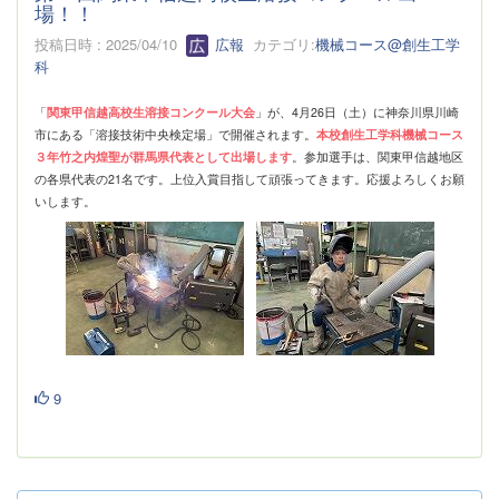
場！！
投稿日時 : 2025/04/10
広報
カテゴリ:
機械コース@創生工学
科
「
関東甲信越高校生溶接コンクール大会
」が、4月26日（土）に神奈川県川崎
市にある「溶接技術中央検定場」で開催されます。
本校創生工学科機械コース
３年竹之内煌聖が群馬県代表として出場します
。参加選手は、関東甲信越地区
の各県代表の21名です。上位入賞目指して頑張ってきます。応援よろしくお願
いします。
9