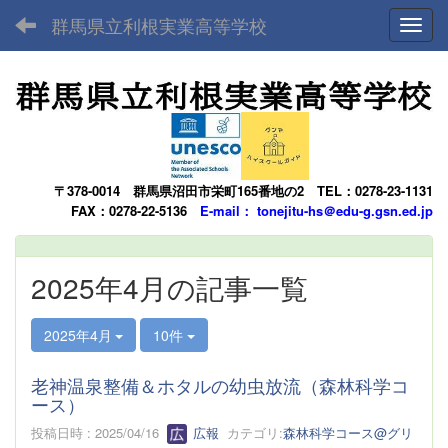
群馬県立利根実業高等学校
Toggl
〒378-0014
群馬県沼田市栄町165番地の2
TEL：0278-23-1131
FAX：0278-22-5136
E-mail： tonejitu-hs＠edu-g.gsn.ed.jp
2025年4月の記事一覧
2025年4月
10件
老神温泉整備＆ホタルの幼虫放流（森林科学コ
ース）
投稿日時 : 2025/04/16
広報
カテゴリ:
森林科学コース@グリ