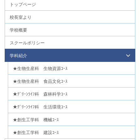
トップページ
校長室より
学校概要
スクールポリシー
学科紹介
★生物生産科 生物資源ｺｰｽ
★生物生産科 食品文化ｺｰｽ
★ｸﾞﾘｰﾝﾗｲﾌ科 森林科学ｺｰｽ
★ｸﾞﾘｰﾝﾗｲﾌ科 生活環境ｺｰｽ
★創生工学科 機械ｺｰｽ
★創生工学科 建設ｺｰｽ