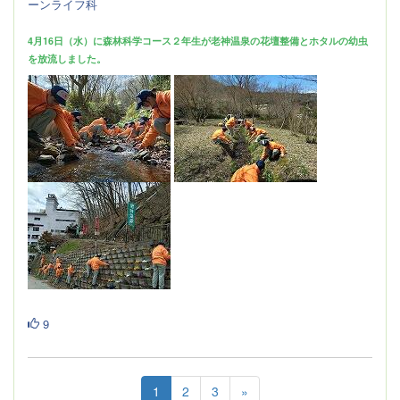
ーンライフ科
4月16日（水）に森林科学コース２年生が老神温泉の花壇整備とホタルの幼虫
を放流しました。
9
1
2
3
»