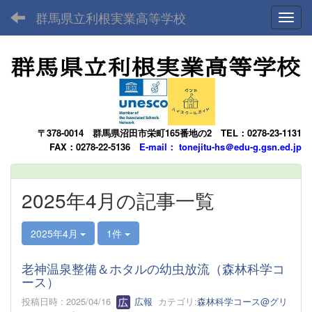
群馬県立利根実業高等学校
Toggl
〒378-0014
群馬県沼田市栄町165番地の2
TEL：0278-23-1131
FAX：0278-22-5136
E-mail： tonejitu-hs＠edu-g.gsn.ed.jp
2025年4月の記事一覧
2025年4月
1件
老神温泉整備＆ホタルの幼虫放流（森林科学コ
ース）
投稿日時 : 2025/04/16
広報
カテゴリ:
森林科学コース@グリ