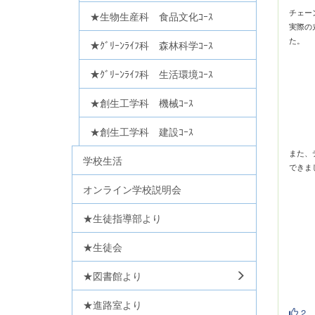
チェー
★生物生産科 食品文化ｺｰｽ
実際の
た。
★ｸﾞﾘｰﾝﾗｲﾌ科 森林科学ｺｰｽ
★ｸﾞﾘｰﾝﾗｲﾌ科 生活環境ｺｰｽ
★創生工学科 機械ｺｰｽ
★創生工学科 建設ｺｰｽ
また、
学校生活
できま
オンライン学校説明会
★生徒指導部より
★生徒会
★図書館より
★進路室より
2