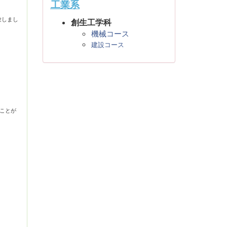
工業系
験しまし
創生工学科
機械コース
建設コース
ことが