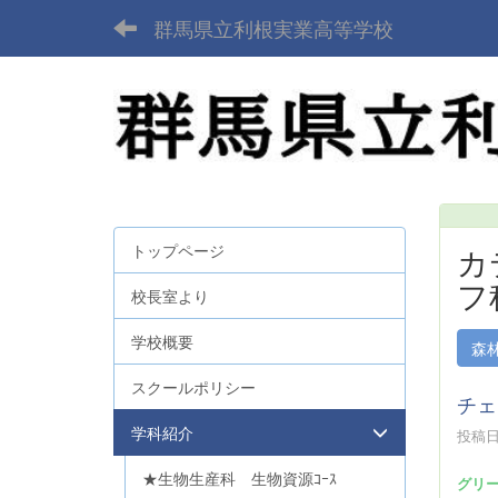
群馬県立利根実業高等学校
トップページ
カ
フ
校長室より
学校概要
森
スクールポリシー
チェ
学科紹介
投稿日時
★生物生産科 生物資源ｺｰｽ
グリ