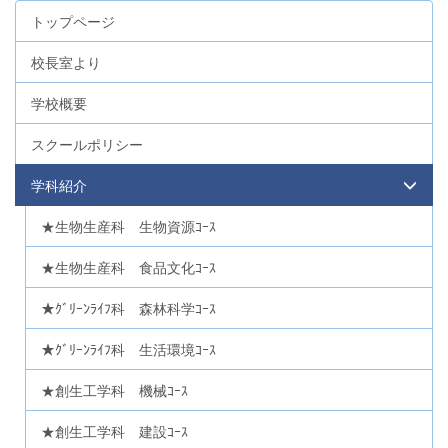
トップページ
校長室より
学校概要
スクールポリシー
学科紹介
★生物生産科 生物資源ｺｰｽ
★生物生産科 食品文化ｺｰｽ
★ｸﾞﾘｰﾝﾗｲﾌ科 森林科学ｺｰｽ
★ｸﾞﾘｰﾝﾗｲﾌ科 生活環境ｺｰｽ
★創生工学科 機械ｺｰｽ
★創生工学科 建設ｺｰｽ