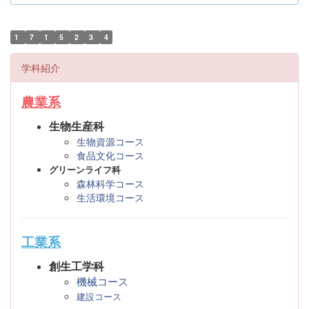
1
7
1
5
2
3
4
学科紹介
農業系
生物生産科
生物資源コース
食品文化コース
グリーンライフ科
森林科学コース
生活環境コース
工業系
創生工学科
機械コース
建設コース