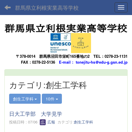
群馬県立利根実業高等学校
Toggl
〒378-0014
群馬県沼田市栄町165番地の2
TEL：0278-23-1131
FAX：0278-22-5136
E-mail： tonejitu-hs＠edu-g.gsn.ed.jp
カテゴリ:創生工学科
創生工学科
10件
日大工学部 大学見学
投稿日時 : 07/06
広報
カテゴリ:
創生工学科