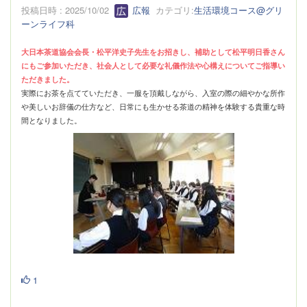
投稿日時 : 2025/10/02
広報
カテゴリ:
生活環境コース@グリ
ーンライフ科
大日本茶道協会会長・松平洋史子先生をお招きし、補助として松平明日香さん
にもご参加いただき、社会人として必要な礼儀作法や心構えについてご指導い
ただきました。
実際にお茶を点てていただき、一服を頂戴しながら、入室の際の細やかな所作
や美しいお辞儀の仕方など、日常にも生かせる茶道の精神を体験する貴重な時
間となりました。
1