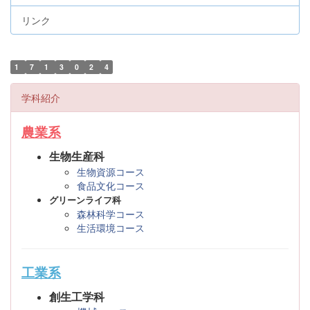
リンク
1
7
1
3
0
2
4
学科紹介
農業系
生物生産科
生物資源コース
食品文化コース
グリーンライフ科
森林科学コース
生活環境コース
工業系
創生工学科