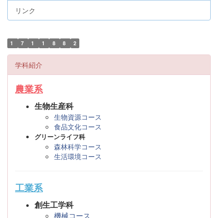
リンク
1
7
1
1
8
8
2
学科紹介
農業系
生物生産科
生物資源コース
食品文化コース
グリーンライフ科
森林科学コース
生活環境コース
工業系
創生工学科
機械コース