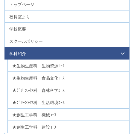
トップページ
校長室より
学校概要
スクールポリシー
学科紹介
★生物生産科 生物資源ｺｰｽ
★生物生産科 食品文化ｺｰｽ
★ｸﾞﾘｰﾝﾗｲﾌ科 森林科学ｺｰｽ
★ｸﾞﾘｰﾝﾗｲﾌ科 生活環境ｺｰｽ
★創生工学科 機械ｺｰｽ
★創生工学科 建設ｺｰｽ