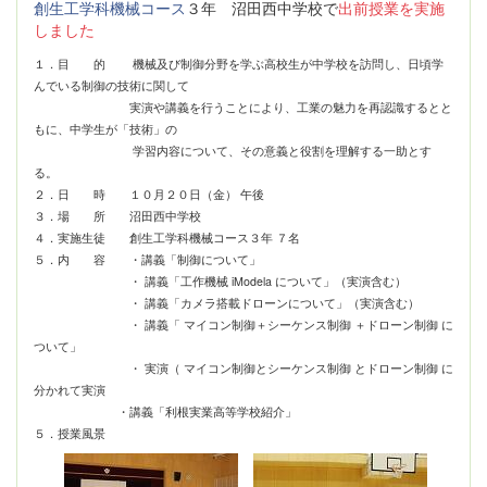
創生工学科機械コース
３年 沼田西中学校で
出前授業を実施
しました
１．
目 的 機械及び制御分野を学ぶ高校生が中学校を訪問し、日頃学
んでいる制御の技術に関して
実演や講義を行うことにより、工業の魅力を再認識するとと
もに、中学生が「技術」の
学習内容について、その意義と役割を理解する一助とす
る。
２．日 時
１０月２０日（金） 午後
３．場 所
沼田西中学校
４．実施生徒
創生工学科機械コース３年 ７名
５．
内 容 ・講義「制御について」
・ 講義「工作機械 iModela について」（実演含む）
・ 講義「カメラ搭載ドローンについて」（実演含む）
・ 講義「 マイコン制御＋シーケンス制御 ＋ドローン制御 に
ついて」
・ 実演（ マイコン制御とシーケンス制御 とドローン制御 に
分かれて実演
・講義「利根実業高等学校紹介」
５．授業風景