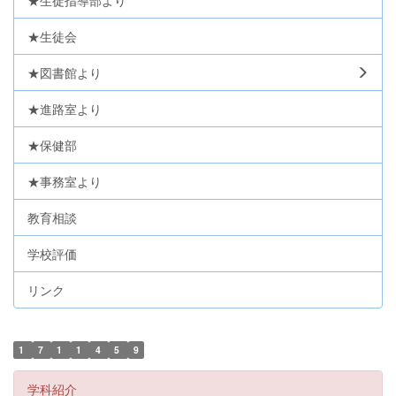
★生徒指導部より
★生徒会
★図書館より
★進路室より
★保健部
★事務室より
教育相談
学校評価
リンク
1
7
1
1
4
5
9
学科紹介