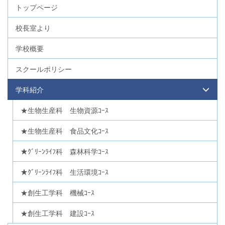
トップページ
校長室より
学校概要
スクールポリシー
学科紹介
★生物生産科 生物資源ｺｰｽ
★生物生産科 食品文化ｺｰｽ
★ｸﾞﾘｰﾝﾗｲﾌ科 森林科学ｺｰｽ
★ｸﾞﾘｰﾝﾗｲﾌ科 生活環境ｺｰｽ
★創生工学科 機械ｺｰｽ
★創生工学科 建設ｺｰｽ