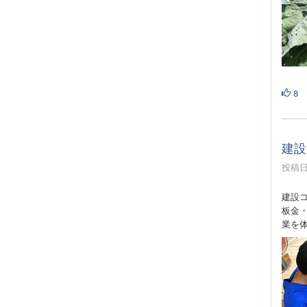
8
建設
投稿日時
建設
板金
業を