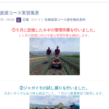
資源コース実習風景
 : 06/29
広報
カテゴリ:
生物資源コース@生物生産科
①５月に定植したネギの管理作業を行いました。
１１月の収穫に向け今後も管理作業を継続します。
②ジャガイモの試し掘りを行いました。
大きいサイズもあり味も絶品でした。７月から数量限定で販売します。