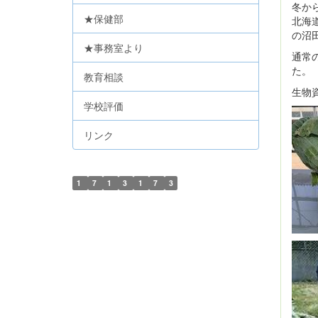
冬か
★保健部
北海
の沼
★事務室より
通常
た。
教育相談
生物
学校評価
リンク
1
7
1
3
1
7
3