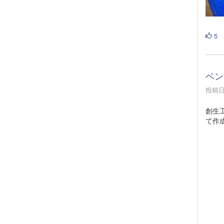
5
ベン
投稿日時
創生
て作