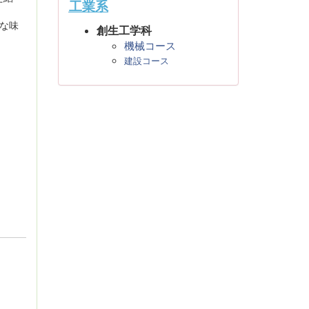
工業系
高な味
創生工学科
機械コース
建設コース