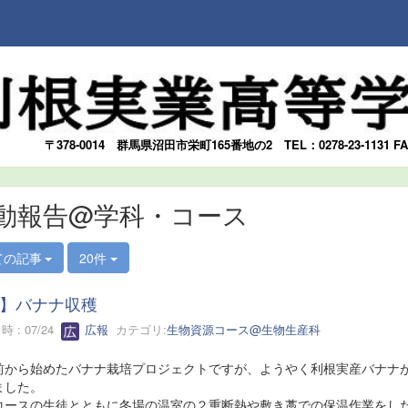
〒378-0014
群馬県沼田市栄町165番地の2
TEL：0278-23-1131 F
動報告@学科・コース
ての記事
20件
】バナナ収穫
 : 07/24
広報
カテゴリ:
生物資源コース@生物生産科
前から始めたバナナ栽培プロジェクトですが、ようやく利根実産バナナ
ました。
コースの生徒とともに冬場の温室の２重断熱や敷き藁での保温作業をし