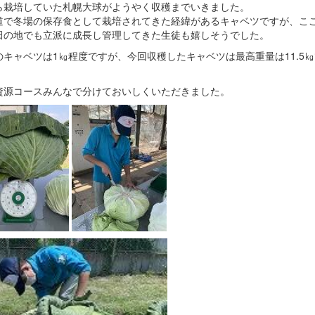
ら栽培していた札幌大球がようやく収穫までいきました。
道で冬場の保存食として栽培されてきた経緯があるキャベツですが、こ
田の地でも立派に成長し管理してきた生徒も嬉しそうでした。
のキャベツは1㎏程度ですが、今回収穫したキャベツは最高重量は11.5
資源コースみんなで分けておいしくいただきました。