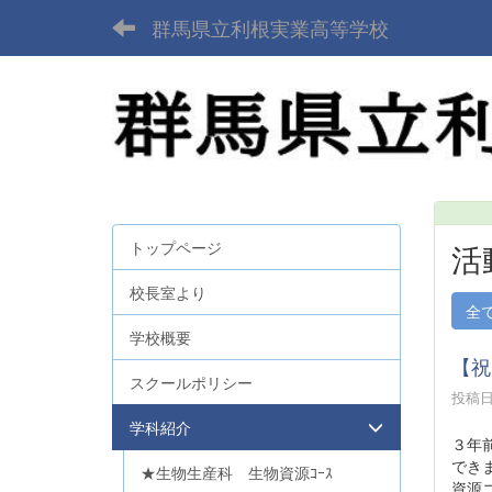
群馬県立利根実業高等学校
トップページ
活
校長室より
全
学校概要
【祝
スクールポリシー
投稿日時
学科紹介
３年
でき
★生物生産科 生物資源ｺｰｽ
資源