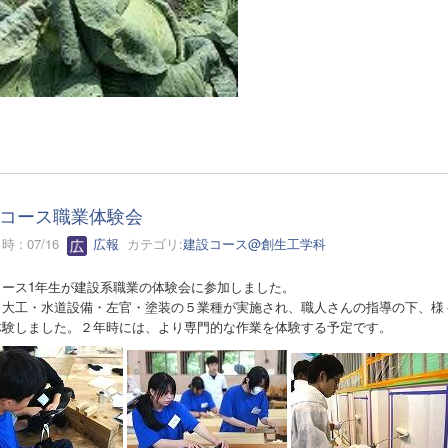
コース職業体験会
 : 07/16
広報
カテゴリ:
建設コース@創生工学科
コース1年生が建設系職業の体験会に参加しました。
・大工・水道設備・左官・塗装の５業種が実施され、職人さんの指導の下、様
体験しました。２年時には、より専門的な作業を体験する予定です。