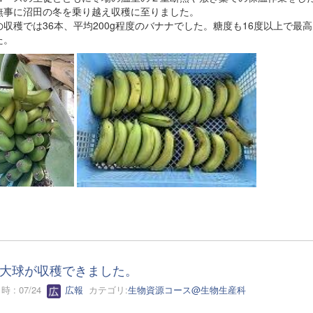
無事に沼田の冬を乗り越え収穫に至りました。
の収穫では36本、平均200g程度のバナナでした。糖度も16度以上で最
た。
大球が収穫できました。
 : 07/24
広報
カテゴリ:
生物資源コース@生物生産科