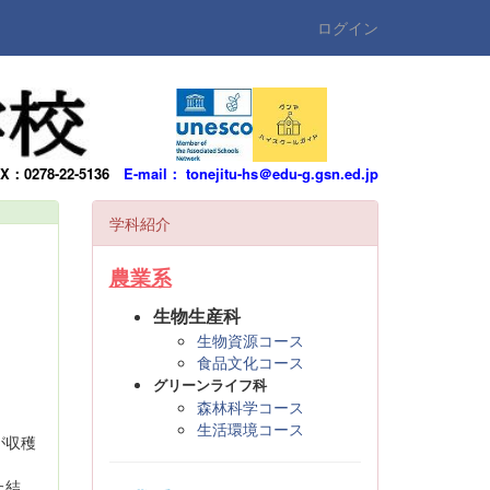
ログイン
AX：0278-22-5136
E-mail： tonejitu-hs＠edu-g.gsn.ed.jp
学科紹介
農業系
生物生産科
生物資源コース
食品文化コース
グリーンライフ科
森林科学コース
生活環境コース
が収穫
た結