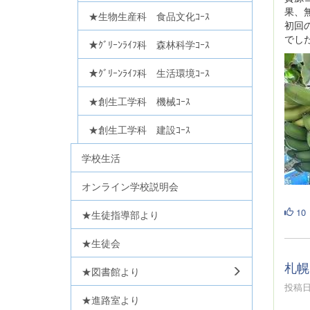
果、
★生物生産科 食品文化ｺｰｽ
初回
でし
★ｸﾞﾘｰﾝﾗｲﾌ科 森林科学ｺｰｽ
★ｸﾞﾘｰﾝﾗｲﾌ科 生活環境ｺｰｽ
★創生工学科 機械ｺｰｽ
★創生工学科 建設ｺｰｽ
学校生活
オンライン学校説明会
10
★生徒指導部より
★生徒会
札幌
★図書館より
投稿日時
★進路室より