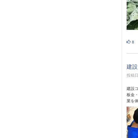
8
建設
投稿日時
建設
板金
業を