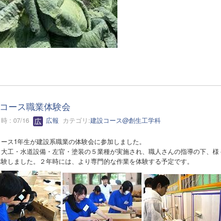
コース職業体験会
 : 07/16
広報
カテゴリ:
建設コース@創生工学科
コース1年生が建設系職業の体験会に参加しました。
・大工・水道設備・左官・塗装の５業種が実施され、職人さんの指導の下、様
体験しました。２年時には、より専門的な作業を体験する予定です。