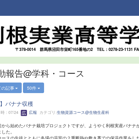
〒378-0014
群馬県沼田市栄町165番地の2
TEL：0278-23-1131 F
動報告@学科・コース
ての記事
50件
】バナナ収穫
 : 07/24
広報
カテゴリ:
生物資源コース@生物生産科
前から始めたバナナ栽培プロジェクトですが、ようやく利根実産バナナ
ました。
コースの生徒とともに冬場の温室の２重断熱や敷き藁での保温作業をし