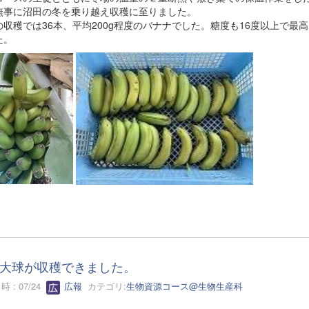
無事に沼田の冬を乗り越え収穫に至りました。
の収穫では36本、平均200g程度のバナナでした。糖度も16度以上で最
た。
大球が収穫できました。
 : 07/24
広報
カテゴリ:
生物資源コース@生物生産科