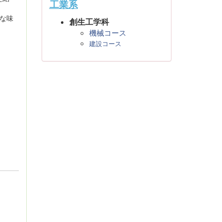
工業系
高な味
創生工学科
機械コース
建設コース