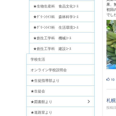
果、
★生物生産科 食品文化ｺｰｽ
初回
でし
★ｸﾞﾘｰﾝﾗｲﾌ科 森林科学ｺｰｽ
★ｸﾞﾘｰﾝﾗｲﾌ科 生活環境ｺｰｽ
★創生工学科 機械ｺｰｽ
★創生工学科 建設ｺｰｽ
学校生活
オンライン学校説明会
10
★生徒指導部より
★生徒会
札幌
★図書館より
投稿日時
★進路室より