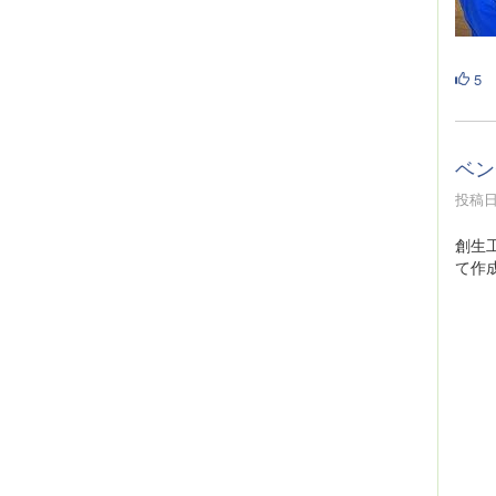
5
ベン
投稿日時
創生
て作