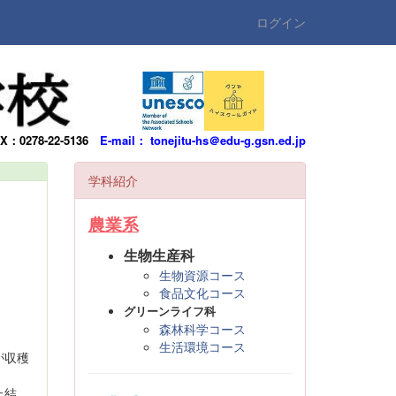
ログイン
AX：0278-22-5136
E-mail： tonejitu-hs＠edu-g.gsn.ed.jp
学科紹介
農業系
生物生産科
生物資源コース
食品文化コース
グリーンライフ科
森林科学コース
生活環境コース
が収穫
た結