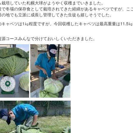
ら栽培していた札幌大球がようやく収穫までいきました。
道で冬場の保存食として栽培されてきた経緯があるキャベツですが、こ
田の地でも立派に成長し管理してきた生徒も嬉しそうでした。
のキャベツは1㎏程度ですが、今回収穫したキャベツは最高重量は11.5
資源コースみんなで分けておいしくいただきました。