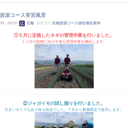
資源コース実習風景
 : 06/29
広報
カテゴリ:
生物資源コース@生物生産科
①５月に定植したネギの管理作業を行いました。
１１月の収穫に向け今後も管理作業を継続します。
②ジャガイモの試し掘りを行いました。
大きいサイズもあり味も絶品でした。７月から数量限定で販売します。