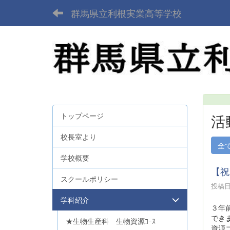
群馬県立利根実業高等学校
トップページ
活
校長室より
全
学校概要
【祝
スクールポリシー
投稿日時
学科紹介
３年
でき
★生物生産科 生物資源ｺｰｽ
資源