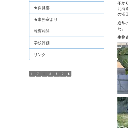
冬か
★保健部
北海
の沼
★事務室より
通常
た。
教育相談
生物
学校評価
リンク
1
7
1
2
3
9
5