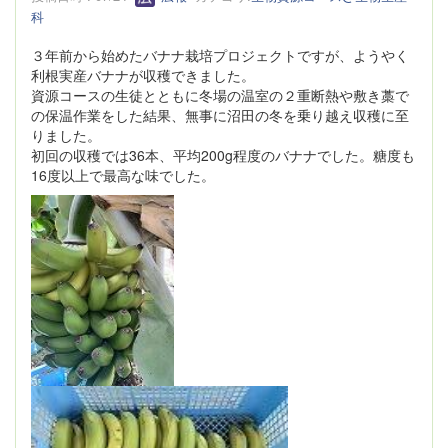
科
３年前から始めたバナナ栽培プロジェクトですが、ようやく
利根実産バナナが収穫できました。
資源コースの生徒とともに冬場の温室の２重断熱や敷き藁で
の保温作業をした結果、無事に沼田の冬を乗り越え収穫に至
りました。
初回の収穫では36本、平均200g程度のバナナでした。糖度も
16度以上で最高な味でした。