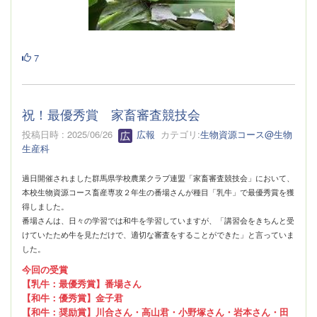
7
祝！最優秀賞 家畜審査競技会
投稿日時 : 2025/06/26
広報
カテゴリ:
生物資源コース@生物
生産科
過日開催されました群馬県学校農業クラブ連盟「家畜審査競技会」において、
本校生物資源コース畜産専攻２年生の番場さんが種目「乳牛」で最優秀賞を獲
得しました。
番場さんは、日々の学習では和牛を学習していますが、「講習会をきちんと受
けていたため牛を見ただけで、適切な審査をすることができた」と言っていま
した。
今回の受賞
【乳牛：最優秀賞】番場さん
【和牛：優秀賞】金子君
【和牛：奨励賞】川合さん・高山君・小野塚さん・岩本さん・田