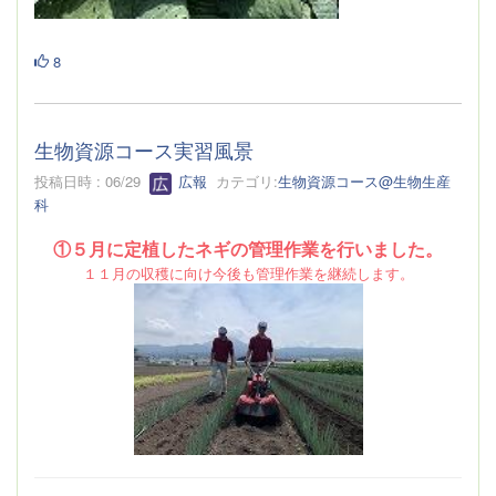
8
生物資源コース実習風景
投稿日時 : 06/29
広報
カテゴリ:
生物資源コース@生物生産
科
①５月に定植したネギの管理作業を行いました。
１１月の収穫に向け今後も管理作業を継続します。