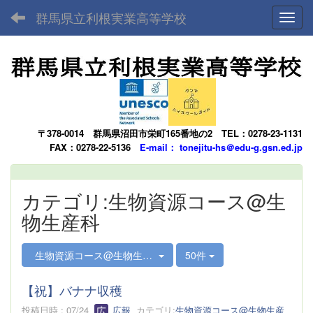
群馬県立利根実業高等学校
Toggl
〒378-0014
群馬県沼田市栄町165番地の2
TEL：0278-23-1131
FAX：0278-22-5136
E-mail： tonejitu-hs＠edu-g.gsn.ed.jp
カテゴリ:生物資源コース@生
物生産科
生物資源コース@生物生産科
50件
【祝】バナナ収穫
投稿日時 : 07/24
広報
カテゴリ:
生物資源コース@生物生産