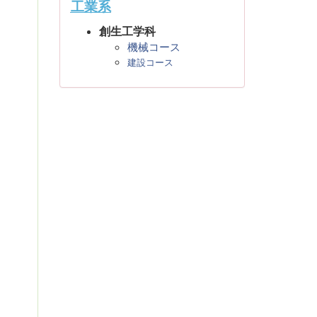
工業系
創生工学科
機械コース
建設コース