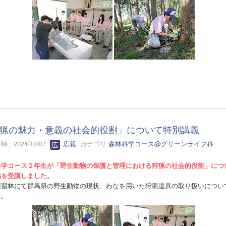
猟の魅力・意義の社会的役割」について特別講義
 : 2024/10/07
広報
カテゴリ:
森林科学コース@グリーンライフ科
科学コース２年生が「野生動物の保護と管理における狩猟の社会的役割」につ
義を受講しました。
演習林にて群馬県の野生動物の現状、わなを用いた狩猟道具の取り扱いについ
た。