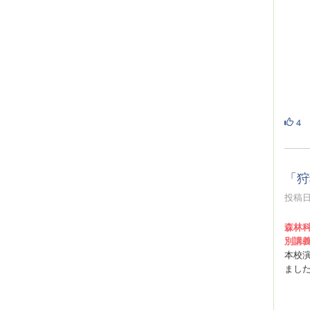
4
「狩
投稿日時
森林
別講
本校
まし