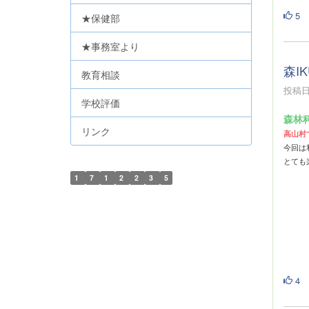
5
★保健部
★事務室より
森I
教育相談
投稿日時
学校評価
森林
リンク
高山村
今回は
とても
1
7
1
2
2
3
5
4