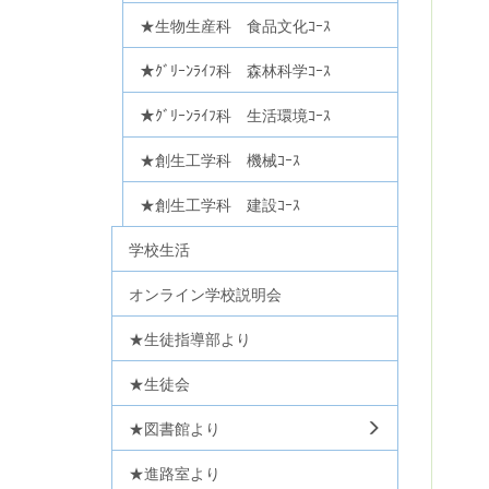
★生物生産科 食品文化ｺｰｽ
★ｸﾞﾘｰﾝﾗｲﾌ科 森林科学ｺｰｽ
★ｸﾞﾘｰﾝﾗｲﾌ科 生活環境ｺｰｽ
★創生工学科 機械ｺｰｽ
★創生工学科 建設ｺｰｽ
学校生活
オンライン学校説明会
★生徒指導部より
★生徒会
★図書館より
★進路室より