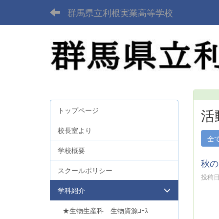
群馬県立利根実業高等学校
トップページ
活
校長室より
全
学校概要
秋の
スクールポリシー
投稿日時
学科紹介
★生物生産科 生物資源ｺｰｽ