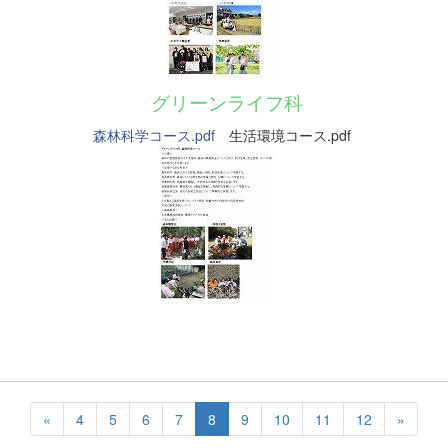
グリーンライフ科
森林科学コース.pdf
生活環境コース.pdf
«
4
5
6
7
8
9
10
11
12
»