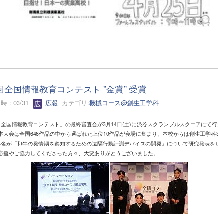
回全国情報教育コンテスト ”金賞” 受賞
 : 03/31
広報
カテゴリ:
機械コース@創生工学科
回全国情報教育コンテスト」の最終審査会が3月14日(土)に渋谷スクランブルスクエアにて行
本大会は全国646作品の中から選ばれた上位10作品が会場に集まり、本校からは創生工学科
4名が「和牛の発情期を察知するための遠隔行動計測デバイスの開発」について研究発表を
応援やご協力してくださった方々、大変ありがとうございました。