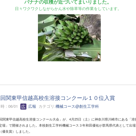
バナナの収穫が近づいてまいりました。
日々ワクワクしながらかん水や除草等の作業をしています。
6回関東甲信越高校生溶接コンクール１０位入賞
 : 06/01
広報
カテゴリ:
機械コース@創生工学科
6回関東甲信越高校生溶接コンクール大会」が、4月25日（土）に神奈川県川崎市にある「溶
定場」で開催されました。本校創生工学科機械コース３年和田優祐が群馬県代表として出場
（優良賞）しました。