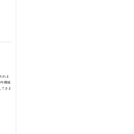
われま
3年機械
してきま