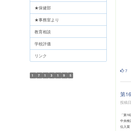
★保健部
★事務室より
教育相談
学校評価
リンク
7
1
7
1
3
1
9
5
第1
投稿日時
「第1
中央検
位入賞