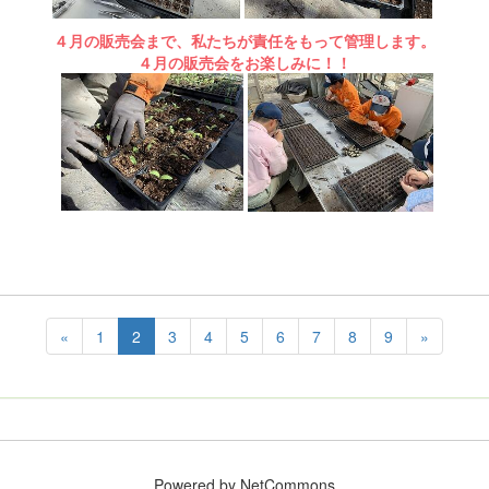
４月の販売会まで、私たちが責任をもって管理します。
４月の販売会をお楽しみに！！
«
1
2
3
4
5
6
7
8
9
»
Powered by NetCommons