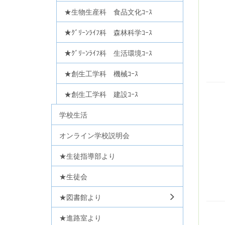
★生物生産科 食品文化ｺｰｽ
★ｸﾞﾘｰﾝﾗｲﾌ科 森林科学ｺｰｽ
★ｸﾞﾘｰﾝﾗｲﾌ科 生活環境ｺｰｽ
★創生工学科 機械ｺｰｽ
★創生工学科 建設ｺｰｽ
学校生活
オンライン学校説明会
★生徒指導部より
★生徒会
★図書館より
★進路室より