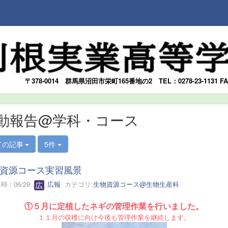
〒378-0014
群馬県沼田市栄町165番地の2
TEL：0278-23-1131 F
動報告@学科・コース
ての記事
5件
資源コース実習風景
 : 06/29
広報
カテゴリ:
生物資源コース@生物生産科
①５月に定植したネギの管理作業を行いました。
１１月の収穫に向け今後も管理作業を継続します。