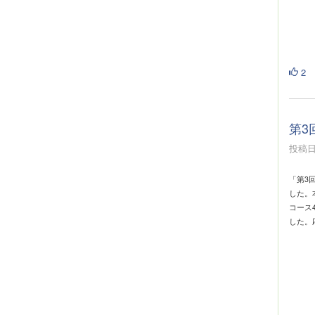
2
第3
投稿日時
「第3
した。
コース
した。