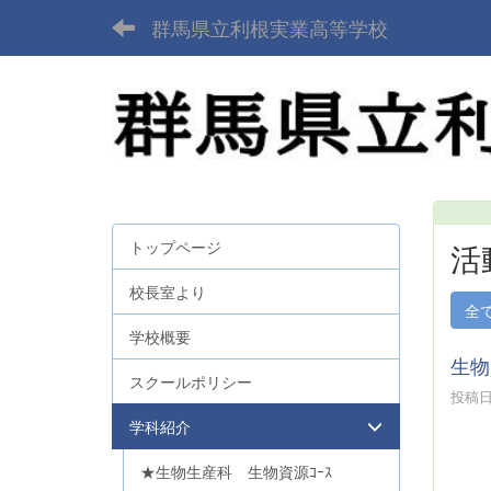
群馬県立利根実業高等学校
トップページ
活
校長室より
全
学校概要
生物
スクールポリシー
投稿日時
学科紹介
★生物生産科 生物資源ｺｰｽ